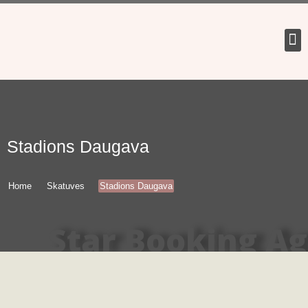
Tour 
Stadions Daugava
Home
Skatuves
Stadions Daugava
Star Booking A