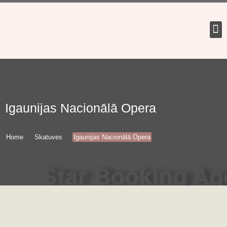
Tour 
Igaunijas Nacionālā Opera
Home
Skatuves
Igaunijas Nacionālā Opera
Star Booking A